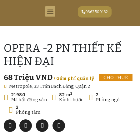
0862.500.182
VINHOMES GOLDEN RIVER
EMPIRE CITY
OPERA -2 PN THIẾT KẾ
HIỆN ĐẠI
68 Triệu VND
CHO THUÊ
/ Gồm phí quản lý
Metropole, 33 Trần Bạch Đằng, Quận 2
2
21980
82 m
2
Mã bất động sản
Kích thước
Phòng ngủ
2
Phòng tắm