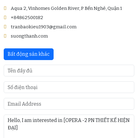
Aqua 2, Vinhomes Golden River, P Bến Nghé, Quận 1
+84862500182
tranbaokieu1903@gmail.com
suongthanh.com
Bất động sản khác